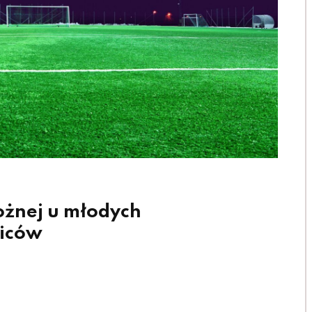
nożnej u młodych
ziców