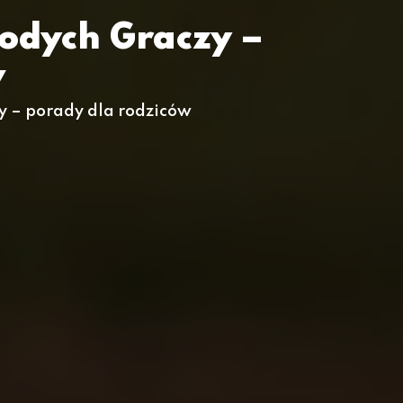
łodych Graczy –
w
zy – porady dla rodziców