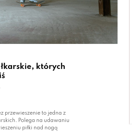
iłkarskie, których
iś
3
 przewieszenie to jedna z
arskich. Polega na udawaniu
ieszeniu piłki nad nogą