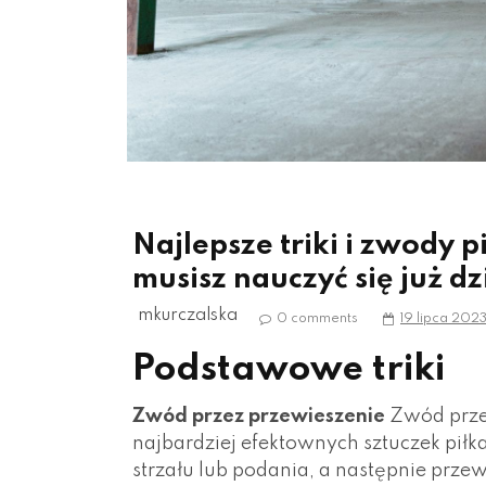
Najlepsze triki i zwody p
musisz nauczyć się już dz
mkurczalska
0 comments
19 lipca 202
Podstawowe triki
Zwód przez przewieszenie
Zwód przez
najbardziej efektownych sztuczek piłk
strzału lub podania, a następnie przew