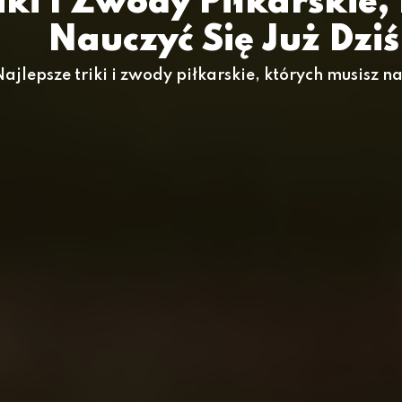
iki I Zwody Piłkarskie,
Nauczyć Się Już Dziś
Najlepsze triki i zwody piłkarskie, których musisz na