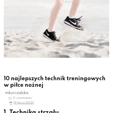
10 najlepszych technik treningowych
w piłce nożnej
mkurczalska
0 comments
19 lipca 2023
1. Technika strzału