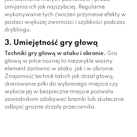
omijania ich jak najszybciej. Regularne
wykonywanie tych ćwiczeń przyniesie efekty w
postaci większej zwinności i szybkości podczas
dryblingu.
3. Umiejętność gry głową
Techniki gry głową w ataku i obronie.
Gra
głową w piłce nożnej to niezwykle ważny
element zarówno w ataku, jak i w obronie.
Znajomość technik takich jak strzał głową,
skierowanie piłki do wybranego miejsca czy
wybicie jej w bezpieczne miejsce pozwala
zawodnikom zdobywać bramki lub skutecznie
odbijać groźne strzały przeciwnika.
Ważność precyzji i siły uderzenia głową.
Precyzja i siła uderzenia głową mają kluczowe
znaczenie w piłce nożnej. Aby skutecznie