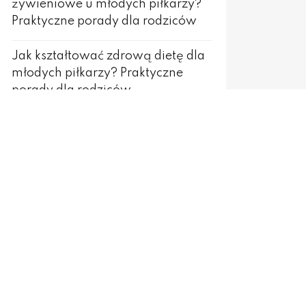
żywieniowe u młodych piłkarzy?
Praktyczne porady dla rodziców
Jak kształtować zdrową dietę dla
młodych piłkarzy? Praktyczne
porady dla rodziców
Jak budować zaufanie i
współpracę w zespole młodych
piłkarzy? Praktyczne porady dla
rodziców