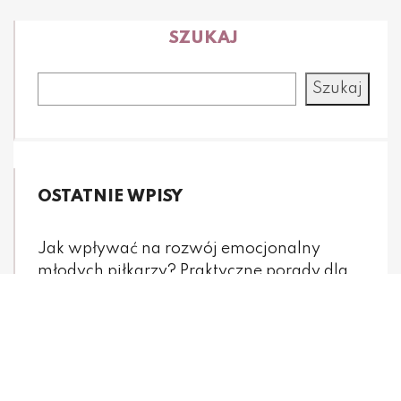
SZUKAJ
Szukaj
OSTATNIE WPISY
Jak wpływać na rozwój emocjonalny
młodych piłkarzy? Praktyczne porady dla
rodziców
Jak dbać o zdrowie psychiczne młodych
piłkarzy? Praktyczne porady dla rodziców