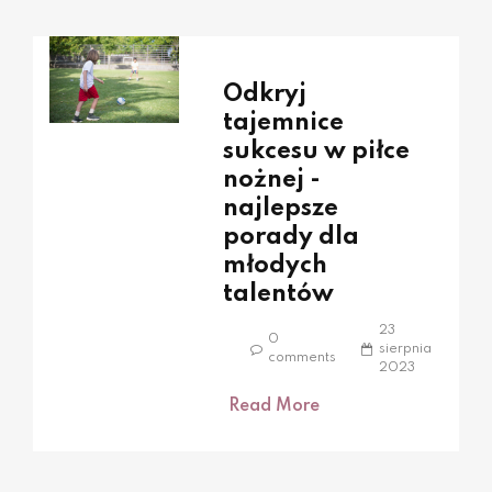
Odkryj
tajemnice
sukcesu w piłce
nożnej -
najlepsze
porady dla
młodych
talentów
23
0
sierpnia
comments
2023
Read More