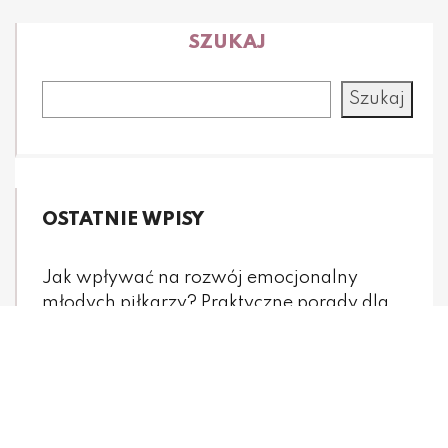
SZUKAJ
Szukaj
OSTATNIE WPISY
Jak wpływać na rozwój emocjonalny
młodych piłkarzy? Praktyczne porady dla
rodziców
Jak dbać o zdrowie psychiczne młodych
piłkarzy? Praktyczne porady dla rodziców